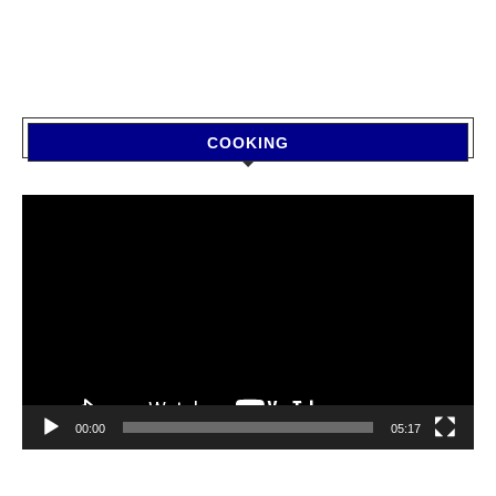
COOKING
Video
Player
00:00
05:17