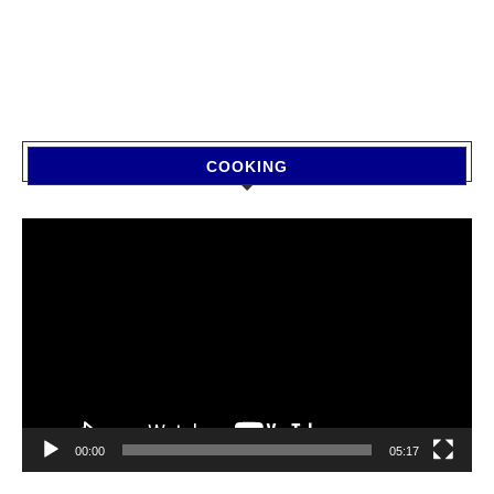
COOKING
Video
Player
00:00
05:17