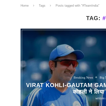
Home
Tags
Posts tagged with "#TeamIndia"
TAG:
Breaking News
Big 
VIRAT KOHLI-GAUTAM GAMBH
कोहली ने लिया 
written