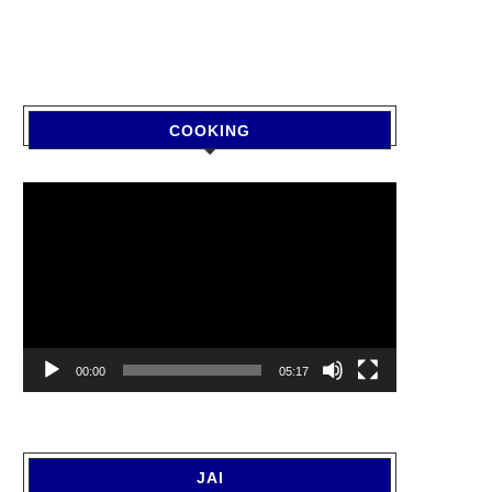
COOKING
Video
Player
00:00
05:17
JAI