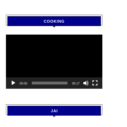
COOKING
Video
Player
00:00
05:17
JAI