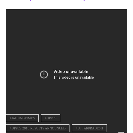
#JAIHINDTIMES
#UPPCS
#UPPCS 2018 RESULTS ANNOUNCED
#UTTARPRADESH