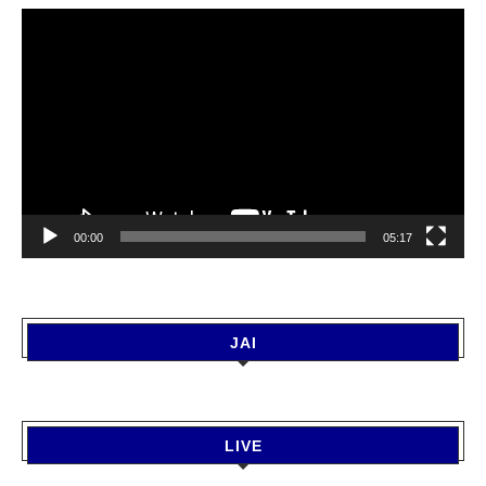
Video
Player
00:00
05:17
JAI
LIVE