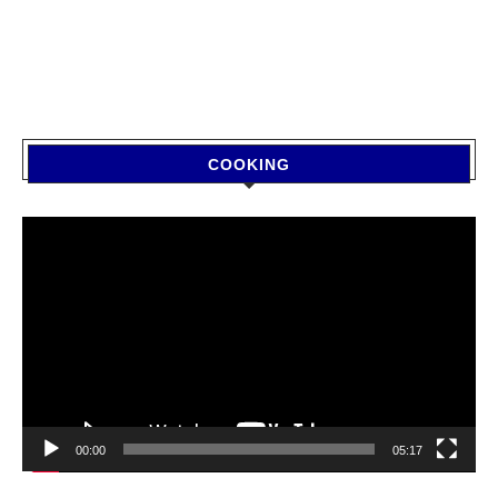
COOKING
Video
Player
00:00
05:17