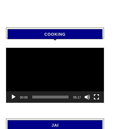
COOKING
Video
Player
00:00
05:17
JAI