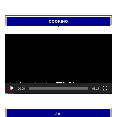
COOKING
Video
Player
00:00
05:17
JAI