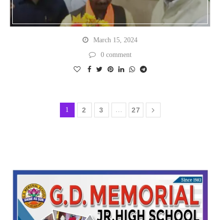
March 15, 2024
0 comment
1
2
3
…
27