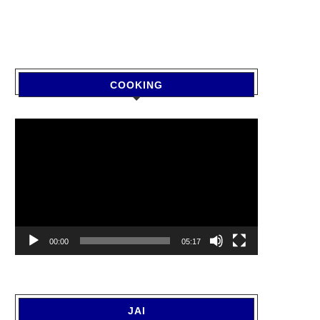
COOKING
Video
Player
00:00
05:17
JAI