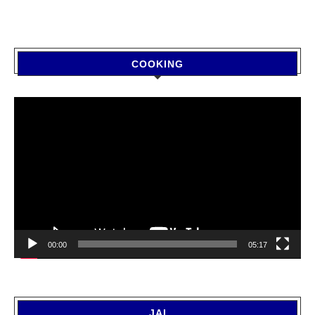
COOKING
Video
Player
00:00
05:17
JAI