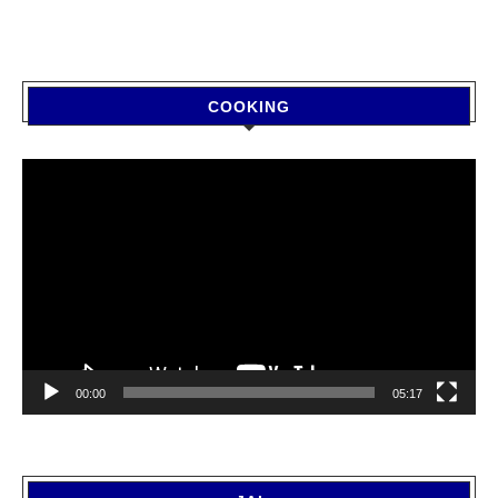
COOKING
Video
Player
00:00
05:17