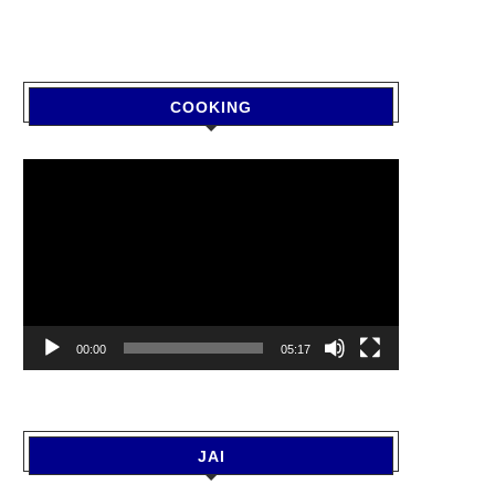
COOKING
Video
Player
00:00
05:17
JAI