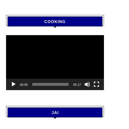
COOKING
Video
Player
00:00
05:17
JAI