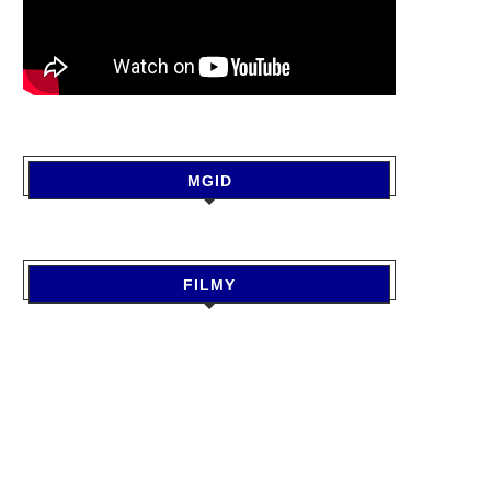
MGID
FILMY
HEALTH : इन कारणों से वेजाइना में
HEALTH: इन लक्षणों से पहचाने क
होती...
भी...
August 7, 2026
August 7, 2026