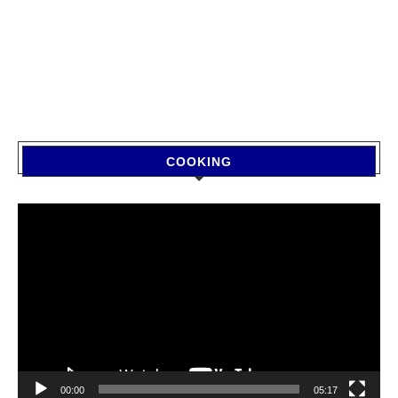
COOKING
Video
Player
00:00
05:17