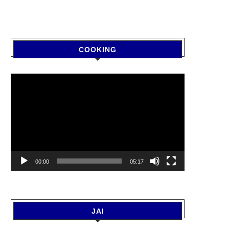
COOKING
Video
Player
00:00
05:17
JAI