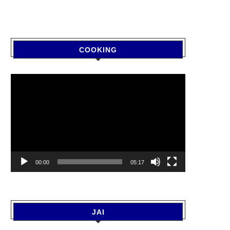
COOKING
Video
Player
00:00
05:17
JAI