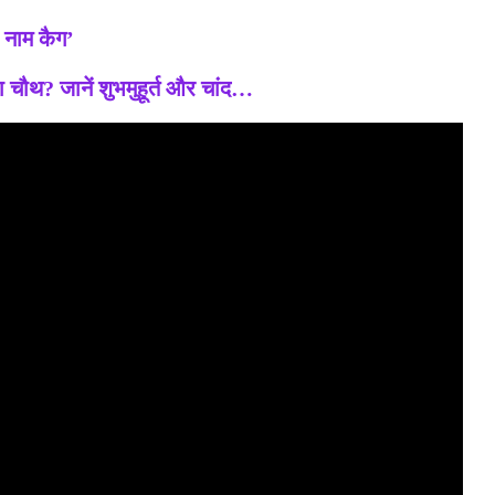
ा नाम कैग’
 जानें शुभमुहूर्त और चांद…