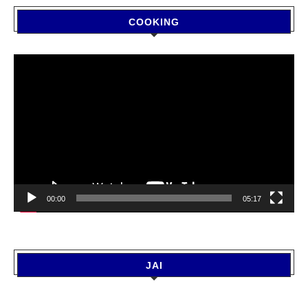
COOKING
Video
Player
00:00
05:17
JAI