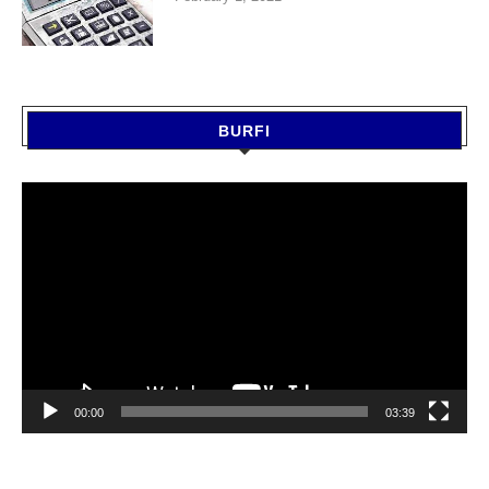
BURFI
Video
Player
00:00
03:39