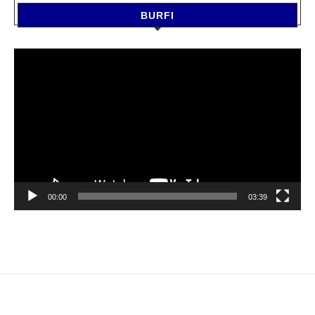
BURFI
Video
Player
00:00
03:39