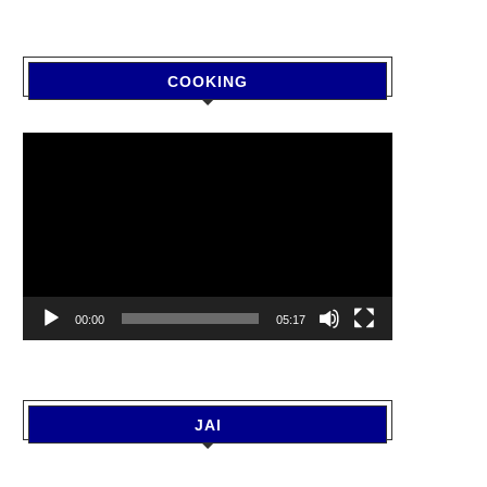
COOKING
Video
Player
00:00
05:17
JAI