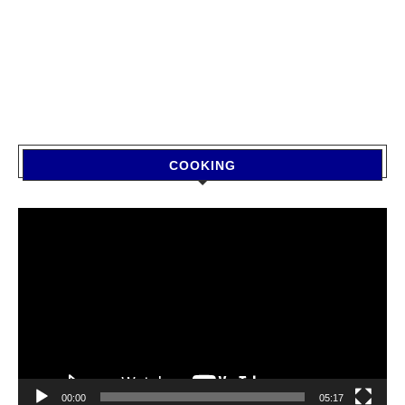
COOKING
Video
Player
00:00
05:17