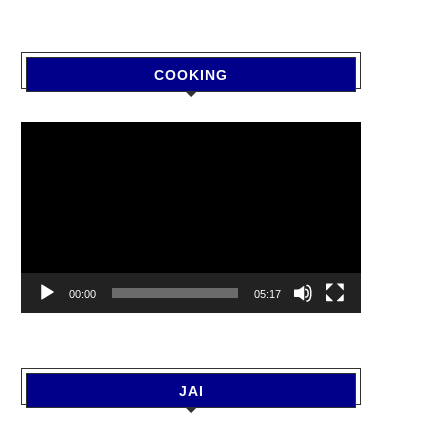
COOKING
Video
Player
00:00
05:17
JAI