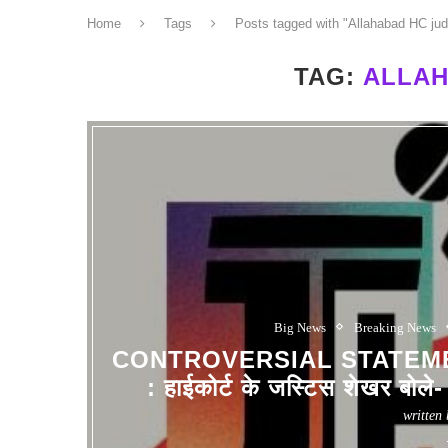
Home
Tags
Posts tagged with "Allahabad HC ju
TAG:
ALLAH
Big News
Breaking News
CONTROVERSIAL STATEM
: हाईकोर्ट के जस्टिस शेखर बोले- 
written