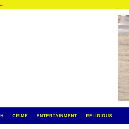
कार...
TH
CRIME
ENTERTAINMENT
RELIGIOUS