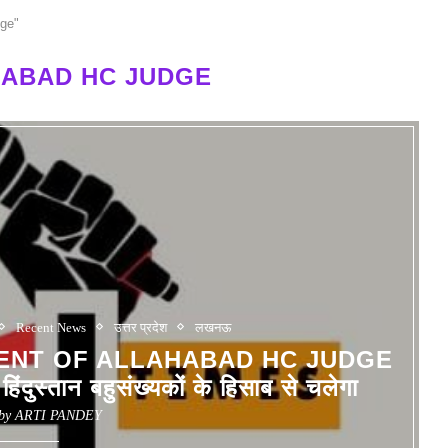
dge"
ABAD HC JUDGE
Recent News
उत्तर प्रदेश
लखनऊ
ENT OF ALLAHABAD HC JUDGE
हिंदुस्तान बहुसंख्यकों के हिसाब से चलेगा
 by
ARTI PANDEY