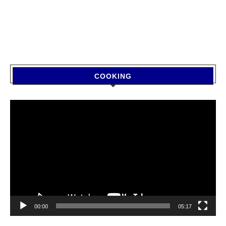
COOKING
Video
Player
00:00
05:17