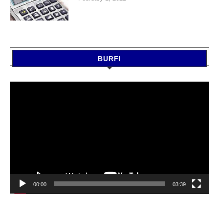
BURFI
Video
Player
00:00
03:39