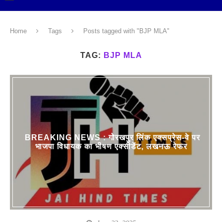
Home
Tags
Posts tagged with "BJP MLA"
TAG:
BJP MLA
BREAKING NEWS : गोरखपुर लिंक एक्सप्रेस-वे पर
भाजपा विधायक का भीषण एक्सीडेंट, लखनऊ रेफर