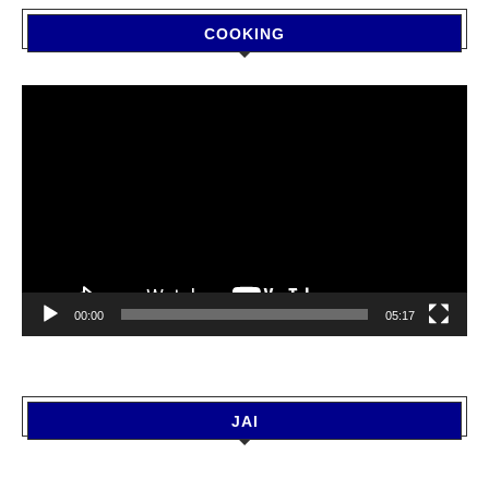
COOKING
Video
Player
00:00
05:17
JAI