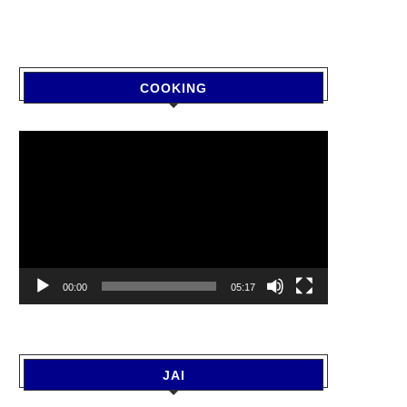
COOKING
Video
Player
00:00
05:17
JAI