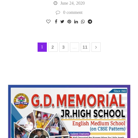
June 24, 2020
0 comment
1
2
3
…
11