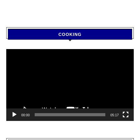
COOKING
Video
Player
00:00
05:17