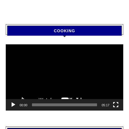
COOKING
Video
Player
00:00
05:17