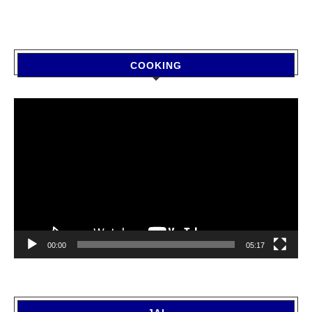
COOKING
Video
Player
00:00
05:17