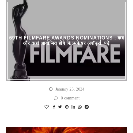
69TH FILMFARE AWARDS NOMINATIONS : कब
और कहां आयोजित होंगे फिल्मफेयर अवॉर्ड्स, पढ़ें
January 25, 2024
0 comment