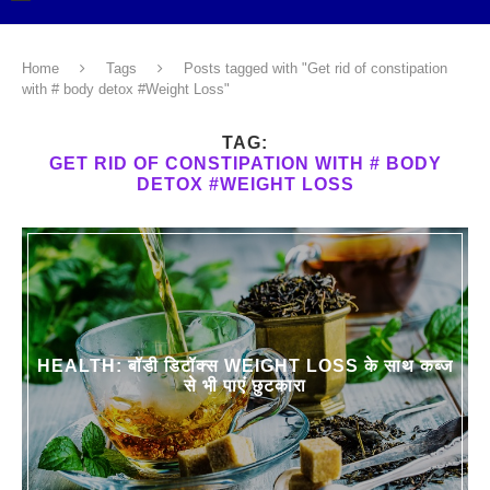
Home
Tags
Posts tagged with "Get rid of constipation
with # body detox #Weight Loss"
TAG:
GET RID OF CONSTIPATION WITH # BODY
DETOX #WEIGHT LOSS
HEALTH: बॉडी डिटॉक्स WEIGHT LOSS के साथ कब्ज
से भी पाएं छुटकारा