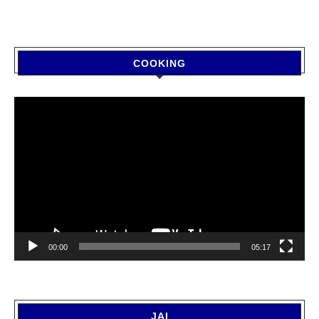
COOKING
Video
Player
00:00
05:17
JAI