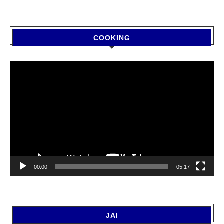
COOKING
Video
Player
00:00
05:17
JAI