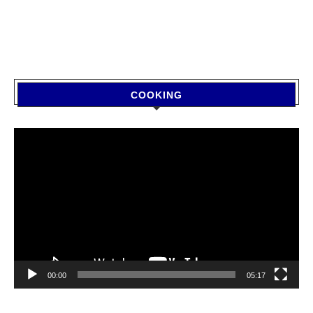
COOKING
Video
Player
00:00
05:17