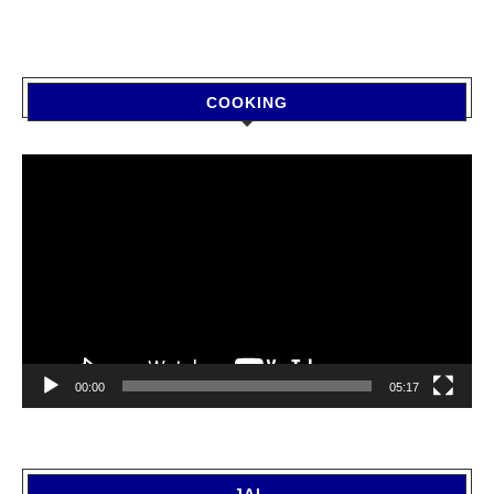
COOKING
Video
Player
00:00
05:17
JAI