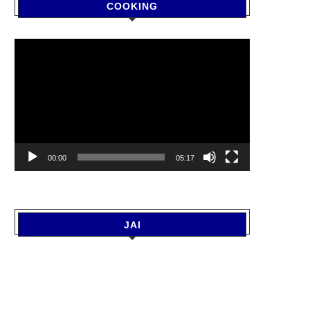
COOKING
Video
Player
00:00
05:17
JAI