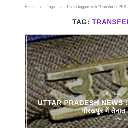
Home
Tags
Posts tagged with "Transfer of PPS o
TAG:
TRANSFE
Big News
UTTAR PRADESH NEWS : सात 
गोरखपुर में तैनात
written