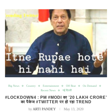
Big News
Country
Entertainment
Off Beat
On Demand
Recent News
नई दिल्ली
#LOCKDOWN4 : PM #MODI का ’20 LAKH CRORE’
का पैकेज #TWITTER पर हो रहा TREND
by
ARTI PANDEY
May 13, 2020