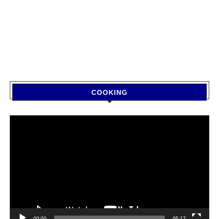
COOKING
Video
Player
00:00
05:17