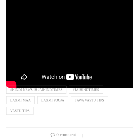
डिसक्लेमर: ‘इस लेख में निहित किसी भी जानकारी/सामग्री/
गणना की सटीकता या विश्वसनीयता की गारंटी नहीं है।
विभिन्न माध्यमों/ज्योतिषियों/पंचांग/प्रवचनों/मान्यताओं/
धर्मग्रंथों से संग्रहित कर ये जानकारियां आप तक पहुंचाई
गई हैं।
#HINDI NEWS IH JAIHINDTIMES
#JAIHINDTIMES
LAXMI MAA
LAXMI POOJA
TAWA VASTU TIPS
VASTU TIPS
0 comment