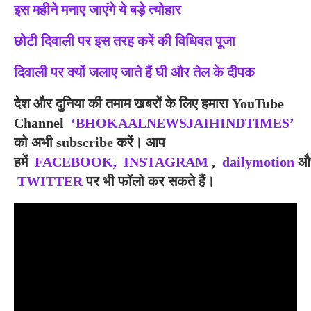
इस महीने मनाए जाएंगे ये बड़े त्योहार
छोटी दिवाली पर इस तरह करें की विधिवत पूजा
दिवाली पर क्यों जलाए जाते हैं घी और तेल के दीपक
देश
और दुनिया की तमाम खबरों के लिए हमारा YouTube
Channel
‘BHOKAALNEWSJAIHINDTIMES’
को अभी subscribe करें। आप
हमें
FACEBOOK,
INSTAGRAM
,
dailymotion
औ
TWITTER
पर भी फॉलो कर सकते हैं।