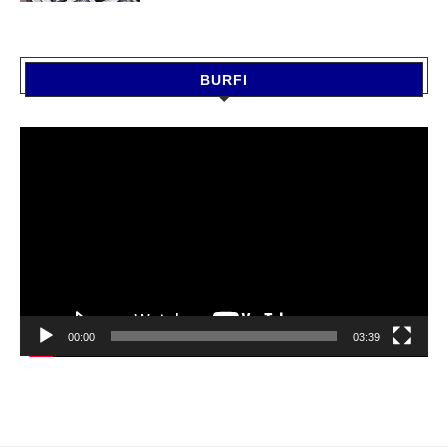
BURFI
Video
Player
00:00
03:39