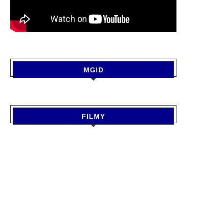
MGID
ANPUR NEWS: बगैर बैच नंबर और
अच्छी कमाई के बावजूद नहीं रुकता 
निर्माण तिथि...
तो...
August 6, 2026
August 6, 2026
FILMY