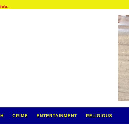
ांत...
TH
CRIME
ENTERTAINMENT
RELIGIOUS