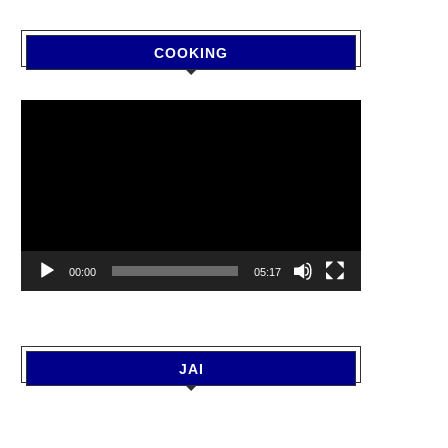
COOKING
Video
Player
00:00
05:17
JAI