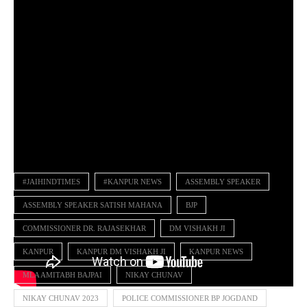
#JAIHINDTIMES
#KANPUR NEWS
ASSEMBLY SPEAKER
ASSEMBLY SPEAKER SATISH MAHANA
BJP
COMMISSIONER DR. RAJASEKHAR
DM VISHAKH JI
KANPUR
KANPUR DM VISHAKH JI
KANPUR NEWS
MLA AMITABH BAJPAI
NIKAY CHUNAV
NIKAY CHUNAV 2023
POLICE COMMISSIONER BP JOGDAND