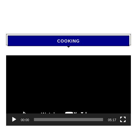
COOKING
Video
Player
00:00
05:17