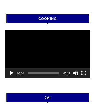
COOKING
Video
Player
00:00
05:17
JAI