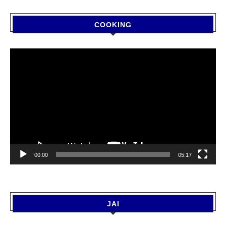
COOKING
Video
Player
00:00
05:17
JAI