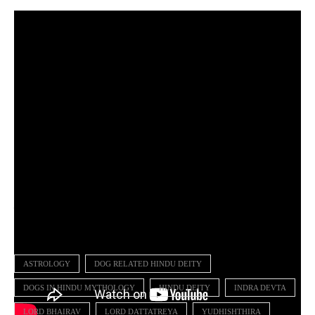
(Disclaimer: यहां दी गई जानकारी सामान्य मान्यताओं और जानकारियों पर आधारित
है. JAIHINDTIMES इसकी पुष्टि नहीं करता है.)
ASTROLOGY
DOG RELATED HINDU DEITY
DOGS IN HINDU MYTHOLOGY
HINDU DEITY
INDRA DEVTA
LORD BHAIRAV
LORD DATTATREYA
YUDHISHTHIRA