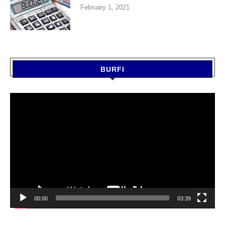
February 1, 2021
BURFI
Video
Player
00:00
03:39