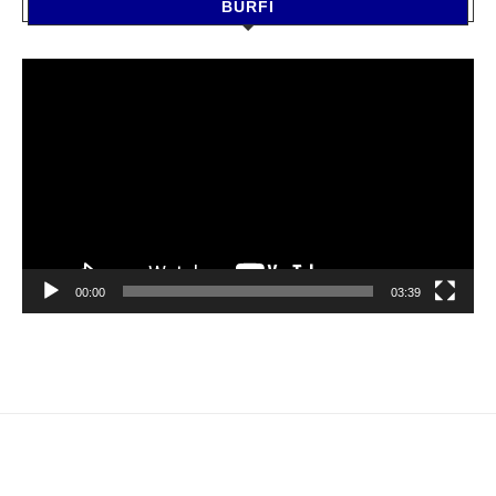
BURFI
Video
Player
00:00
03:39
RECENT POSTS