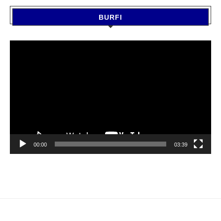
BURFI
Video
Player
00:00
03:39