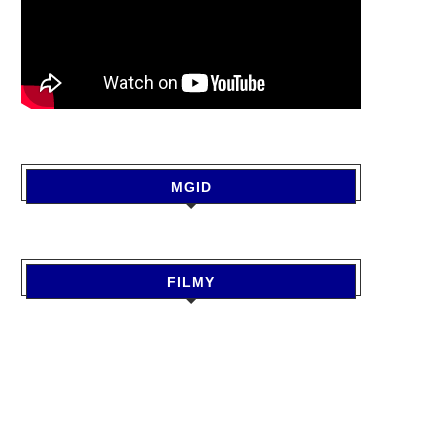
MGID
SAWAN 2026 : सावन में जरूर करें
GORAKHPUR NEWS : राज्यपा
बेलपत्र...
DDU के दीक्षांत...
FILMY
August 7, 2026
August 6, 2026