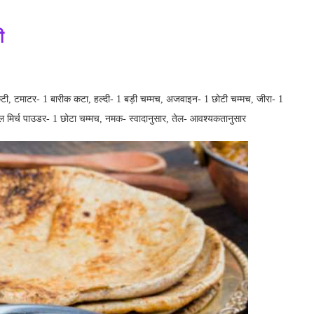
ी
कटी, टमाटर- 1 बारीक कटा, हल्दी- 1 बड़ी चम्मच, अजवाइन- 1 छोटी चम्मच, जीरा- 1
ल मिर्च पाउडर- 1 छोटा चम्मच, नमक- स्वादानुसार, तेल- आवश्यकतानुसार