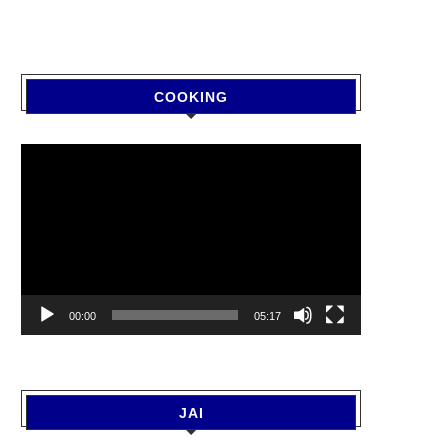
COOKING
Video
Player
00:00
05:17
JAI