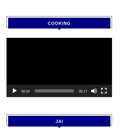
COOKING
Video
Player
00:00
05:17
JAI