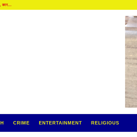
कार...
TH
CRIME
ENTERTAINMENT
RELIGIOUS