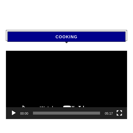
COOKING
Video
Player
00:00
05:17