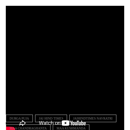
डिसक्लेमर- इस लेख में निहित किसी भी जानकारी/सामग्री/गणना की सटीकता या
विश्वसनीयता की गारंटी नहीं है। हमारा उद्देश्य महज सूचना पहुंचाना है, इसके
उपयोगकर्ता इसे महज सूचना समझकर ही लें।
DURGA PUJA
JAI HIND TIMES
JAIHINDTIMES NAVRATRI
MAA CHANDRAGHANTA
MAA KUSHMANDA