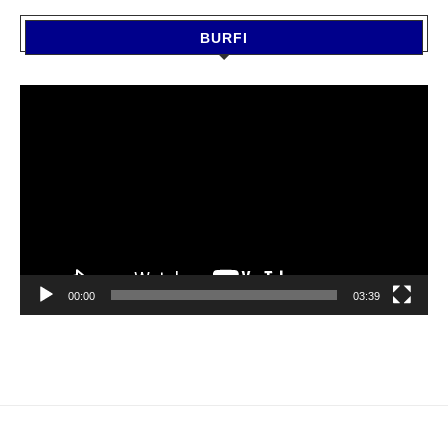
BURFI
Video
Player
00:00
03:39